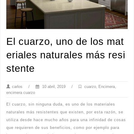
El cuarzo, uno de los mat
eriales naturales más resi
stente
carlos
/
10 abril, 2019
/
cuarzo
,
Encimera
,
encimera cuarzo
El cuarzo, sin ninguna duda, es uno de los materiales
naturales más resistentes que existen, por esta razón, se
utiliza desde hace mucho años para una infinidad de cosas
que requieren de sus beneficios, como por ejemplo para