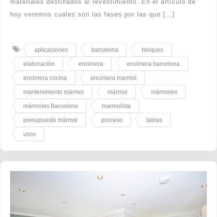
materiales destinados al revestimiento. En el artículo de
hoy veremos cuales son las fases por las que […]
aplicaciones
barcelona
bloques
elaboración
encimera
encimera barcelona
encimera cocina
encimera marmol
mantenimiento mármol
mármol
mármoles
mármoles Barcelona
marmolista
presupuesto mármol
proceso
tablas
usos