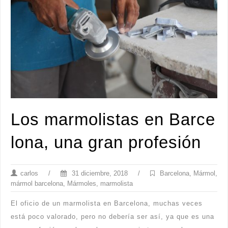
Los marmolistas en Barce
lona, una gran profesión
carlos
/
31 diciembre, 2018
/
Barcelona
,
Mármol
,
mármol barcelona
,
Mármoles
,
marmolista
El oficio de un marmolista en Barcelona, muchas veces
está poco valorado, pero no debería ser así, ya que es una