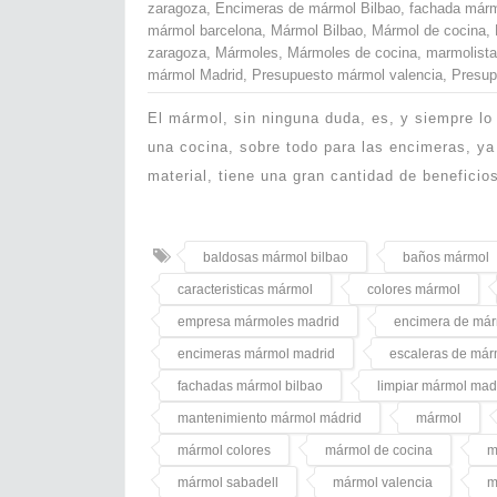
zaragoza
,
Encimeras de mármol Bilbao
,
fachada márm
mármol barcelona
,
Mármol Bilbao
,
Mármol de cocina
,
zaragoza
,
Mármoles
,
Mármoles de cocina
,
marmolista
mármol Madrid
,
Presupuesto mármol valencia
,
Presup
El mármol, sin ninguna duda, es, y siempre lo
una cocina, sobre todo para las encimeras, ya
material, tiene una gran cantidad de benefici
baldosas mármol bilbao
baños mármol
caracteristicas mármol
colores mármol
empresa mármoles madrid
encimera de má
encimeras mármol madrid
escaleras de már
fachadas mármol bilbao
limpiar mármol mad
mantenimiento mármol mádrid
mármol
mármol colores
mármol de cocina
m
mármol sabadell
mármol valencia
m