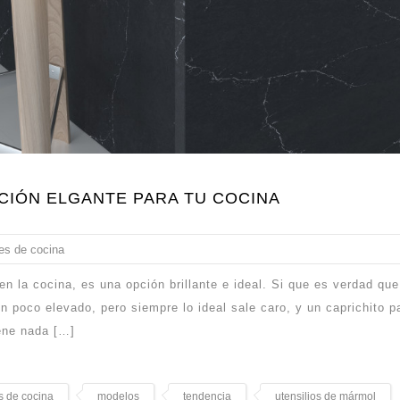
CIÓN ELGANTE PARA TU COCINA
es de cocina
n la cocina, es una opción brillante e ideal. Si que es verdad que
 poco elevado, pero siempre lo ideal sale caro, y un caprichito p
ene nada […]
 de cocina
modelos
tendencia
utensilios de mármol