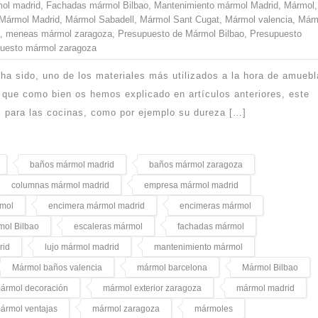
ol madrid
,
Fachadas mármol Bilbao
,
Mantenimiento mármol Madrid
,
Mármol
,
Mármol Madrid
,
Mármol Sabadell
,
Mármol Sant Cugat
,
Mármol valencia
,
Már
,
meneas mármol zaragoza
,
Presupuesto de Mármol Bilbao
,
Presupuesto
uesto mármol zaragoza
 ha sido, uno de los materiales más utilizados a la hora de amuebl
 que como bien os hemos explicado en artículos anteriores, este
os para las cocinas, como por ejemplo su dureza […]
baños mármol madrid
baños mármol zaragoza
columnas mármol madrid
empresa mármol madrid
rmol
encimera mármol madrid
encimeras mármol
mol Bilbao
escaleras mármol
fachadas mármol
rid
lujo mármol madrid
mantenimiento mármol
Mármol baños valencia
mármol barcelona
Mármol Bilbao
ármol decoración
mármol exterior zaragoza
mármol madrid
ármol ventajas
mármol zaragoza
mármoles