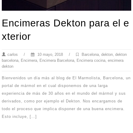
Encimeras Dekton para el e
xterior
carlos
/
10 mayo, 2018
/
Barcelona
,
dekton
,
dekton
barcelona
,
Encimera
,
Encimera Barcelona
,
Encimera cocina
,
encimera
dekton
Bienvenidos un día más al blog de El Marmolista, Barcelona, un
portal de mármol en el cual disponemos de una larga
experiencia de más de 30 años en el mundo del mármol y sus
derivados, como por ejemplo el Dekton. Nos encargamos de
todo el proceso que implica disponer de una buena encimera.
Esto incluye, […]