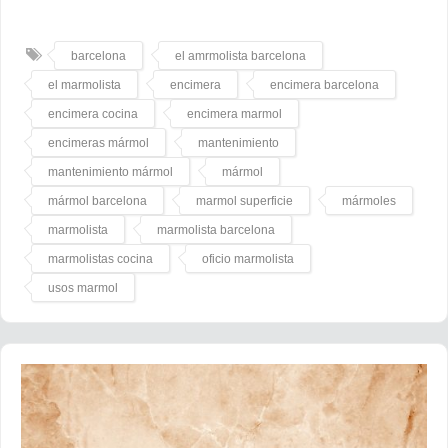
barcelona
el amrmolista barcelona
el marmolista
encimera
encimera barcelona
encimera cocina
encimera marmol
encimeras mármol
mantenimiento
mantenimiento mármol
mármol
mármol barcelona
marmol superficie
mármoles
marmolista
marmolista barcelona
marmolistas cocina
oficio marmolista
usos marmol