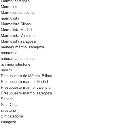
Mármol zaragoza
Mármoles
Mármoles de cocina
marmolista
Marmolista Bilbao
Marmolista Madrid
Marmolista Valencia
Marmolista zaragoza
meneas mármol zaragoza
naturamia
naturamia barcelona
ncimera silestone
neolith
Presupuesto de Mármol Bilbao
Presupuesto mármol Madrid
Presupuesto mármol valencia
Presupuesto mármol zaragoza
Sabadell
Sant Cugat
silestone
Sin categoría
zaragoza