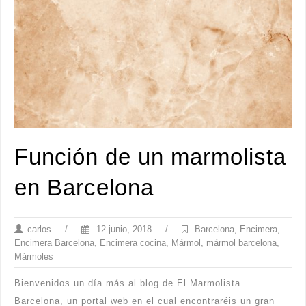
Función de un marmolista
en Barcelona
carlos
/
12 junio, 2018
/
Barcelona
,
Encimera
,
Encimera Barcelona
,
Encimera cocina
,
Mármol
,
mármol barcelona
,
Mármoles
Bienvenidos un día más al blog de El Marmolista
Barcelona, un portal web en el cual encontraréis un gran