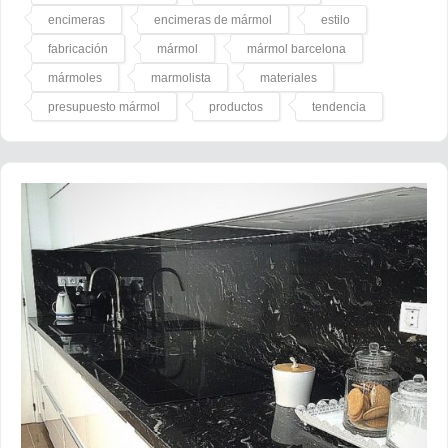
encimeras
encimeras de mármol
estilo
fabricación
mármol
mármol barcelona
mármoles
marmolista
materiales
presupuesto mármol
productos
tendencia