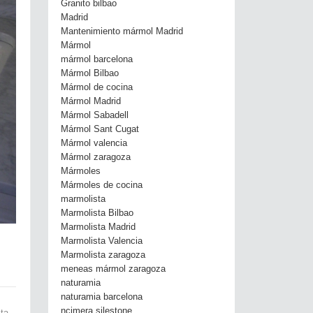
Granito bilbao
Madrid
Mantenimiento mármol Madrid
Mármol
mármol barcelona
Mármol Bilbao
Mármol de cocina
Mármol Madrid
Mármol Sabadell
Mármol Sant Cugat
Mármol valencia
Mármol zaragoza
Mármoles
Mármoles de cocina
marmolista
Marmolista Bilbao
Marmolista Madrid
Marmolista Valencia
Marmolista zaragoza
meneas mármol zaragoza
naturamia
naturamia barcelona
ncimera silestone
ta