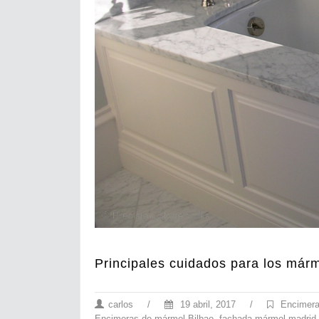
Principales cuidados para los már
carlos
/
19 abril, 2017
/
Encimera
Encimeras de mármol Bilbao
,
fachada mármol madrid