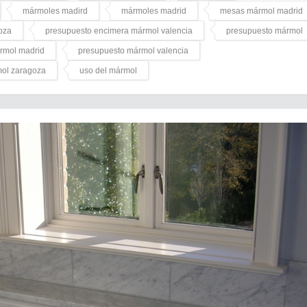
mármoles madird
mármoles madrid
mesas mármol madrid
oza
presupuesto encimera mármol valencia
presupuesto mármol
rmol madrid
presupuesto mármol valencia
mol zaragoza
uso del mármol