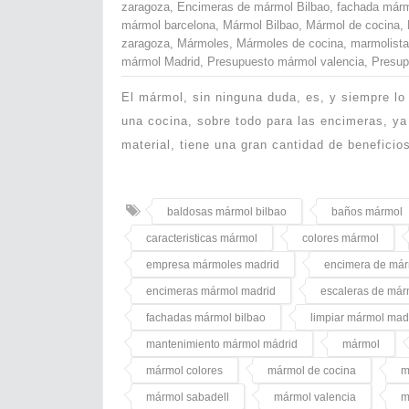
zaragoza
,
Encimeras de mármol Bilbao
,
fachada márm
mármol barcelona
,
Mármol Bilbao
,
Mármol de cocina
,
zaragoza
,
Mármoles
,
Mármoles de cocina
,
marmolista
mármol Madrid
,
Presupuesto mármol valencia
,
Presup
El mármol, sin ninguna duda, es, y siempre lo
una cocina, sobre todo para las encimeras, ya
material, tiene una gran cantidad de benefici
baldosas mármol bilbao
baños mármol
caracteristicas mármol
colores mármol
empresa mármoles madrid
encimera de má
encimeras mármol madrid
escaleras de már
fachadas mármol bilbao
limpiar mármol mad
mantenimiento mármol mádrid
mármol
mármol colores
mármol de cocina
m
mármol sabadell
mármol valencia
m