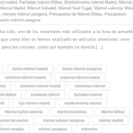
ol madrid
,
Fachadas mármol Bilbao
,
Mantenimiento mármol Madrid
,
Mármol
,
Mármol Madrid
,
Mármol Sabadell
,
Mármol Sant Cugat
,
Mármol valencia
,
Már
,
meneas mármol zaragoza
,
Presupuesto de Mármol Bilbao
,
Presupuesto
uesto mármol zaragoza
 ha sido, uno de los materiales más utilizados a la hora de amuebl
 que como bien os hemos explicado en artículos anteriores, este
os para las cocinas, como por ejemplo su dureza […]
baños mármol madrid
baños mármol zaragoza
columnas mármol madrid
empresa mármol madrid
rmol
encimera mármol madrid
encimeras mármol
mol Bilbao
escaleras mármol
fachadas mármol
rid
lujo mármol madrid
mantenimiento mármol
Mármol baños valencia
mármol barcelona
Mármol Bilbao
ármol decoración
mármol exterior zaragoza
mármol madrid
ármol ventajas
mármol zaragoza
mármoles