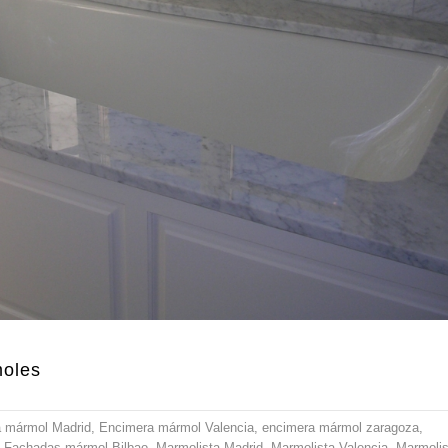
moles
 mármol Madrid
,
Encimera mármol Valencia
,
encimera mármol zaragoza
,
,
Fachadas mármol Bilbao
,
Marmolista Madrid
,
Marmolista Valencia
,
Marmolis