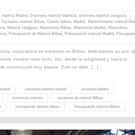
 mármol Madrid
,
Encimera mármol Valencia
,
encimera mármol zaragoza
,
,
Fachadas mármol Bilbao
,
Granito bilbao
,
Madrid
,
Mantenimiento mármol Mad
cia
,
Mármol zaragoza
,
Marmolista Bilbao
,
Marmolista Madrid
,
Marmolista
goza
,
Presupuesto de Mármol Bilbao
,
Presupuesto mármol Madrid
,
Presupues
lista, especialista en mármoles en Bilbao, dedicaremos un post a
enido siempre tanto éxito. Así, desde la antigüedad y hasta la
 de construcción muy popular. Esto se debe, […]
madrid
columnas mármol madrid
encimera dekton
encimeras mármol
escaleras de mármol Bilbao
d
presupuesto granito bilbao
Presupuesto mármol Bilbao