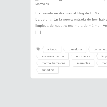
Mármoles
Bienvenido un día más al blog de El Marmol
Barcelona. En la nueva entrada de hoy habla
limpieza de nuestra encimera de mármol. Ve
[…]
a fondo
barcelona
conservac
encimera marmol
encimeras
limp
mármol barcelona
mármoles
már
superficie