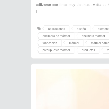
utilizarse con fines muy distintos. A día d
[…]
aplicaciones
diseño
element
encimera de mármol
encimera marmol
fabricación
mármol
mármol barc
presupuesto mármol
productos
t