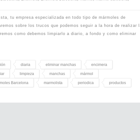
ista, tu empresa especializada en todo tipo de mármoles de
remos sobre los trucos que podemos seguir a la hora de realizar 
remos como debemos limpiarlo a diario, a fondo y como eliminar
ión
diaria
eliminar manchas
encimera
iar
limpieza
manchas
mármol
moles Barcelona
marmolista
periodica
productos