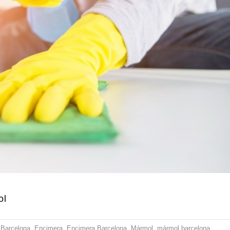
ol
Barcelona
,
Encimera
,
Encimera Barcelona
,
Mármol
,
mármol barcelona
,