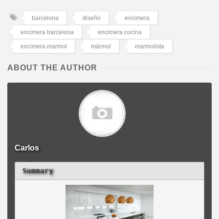
barcelona
diseño
encimera
encimera barcelona
encimera cocina
encimera marmol
mármol
marmolista
ABOUT THE AUTHOR
Carlos
Summary