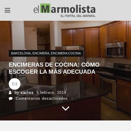
BARCELONA
,
ENCIMERA
,
ENCIMERA COCINA
ENCIMERAS DE COCINA: CÓMO
ESCOGER LA MÁS ADECUADA
by
carlos
5 febrero, 2019
en
Comentarios desactivados
ENCIMERAS
DE
COCINA:
CÓMO
ESCOGER
LA
MÁS
ADECUADA