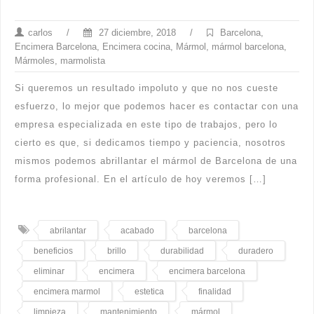
carlos
/
27 diciembre, 2018
/
Barcelona
,
Encimera Barcelona
,
Encimera cocina
,
Mármol
,
mármol barcelona
,
Mármoles
,
marmolista
Si queremos un resultado impoluto y que no nos cueste
esfuerzo, lo mejor que podemos hacer es contactar con una
empresa especializada en este tipo de trabajos, pero lo
cierto es que, si dedicamos tiempo y paciencia, nosotros
mismos podemos abrillantar el mármol de Barcelona de una
forma profesional. En el artículo de hoy veremos […]
abrilantar
acabado
barcelona
beneficios
brillo
durabilidad
duradero
eliminar
encimera
encimera barcelona
encimera marmol
estetica
finalidad
limpieza
mantenimiento
mármol