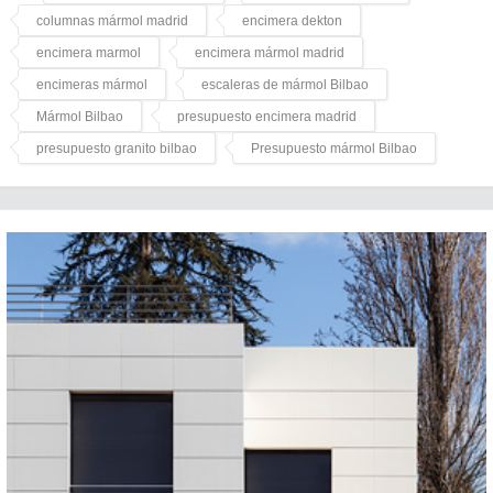
columnas mármol madrid
encimera dekton
encimera marmol
encimera mármol madrid
encimeras mármol
escaleras de mármol Bilbao
Mármol Bilbao
presupuesto encimera madrid
presupuesto granito bilbao
Presupuesto mármol Bilbao