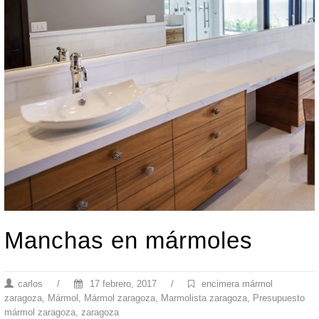
Manchas en mármoles
carlos
/
17 febrero, 2017
/
encimera mármol
zaragoza
,
Mármol
,
Mármol zaragoza
,
Marmolista zaragoza
,
Presupuesto
mármol zaragoza
,
zaragoza