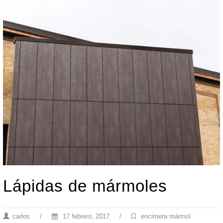
Lápidas de mármoles
carlos
/
17 febrero, 2017
/
encimera mármol