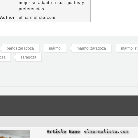
mejor se adapte a sus gustos y
preferencias.
Author
elmarmolista.com
baños zaragoza
mármol
mármol zaragoza
marmolist
oza
zaragoza
Article Name
elmarmolista.com