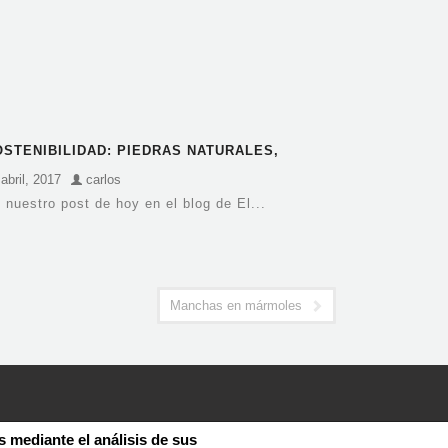
OSTENIBILIDAD: PIEDRAS NATURALES,
ÁRMOLES Y GRANITOS
abril, 2017
carlos
 nuestro post de hoy en el blog de El...
Manchas en mármoles
s mediante el análisis de sus