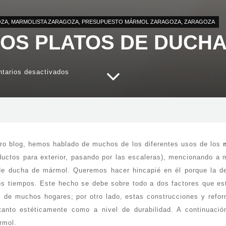
OZA
,
MARMOLISTA ZARAGOZA
,
PRESUPUESTO MÁRMOL ZARAGOZA
,
ZARAGOZA
OS PLATOS DE DUCH
en
tarios desactivados
Mármoles
en
los
platos
de
ducha
de
Zaragoza
stro blog, hemos hablado de muchos de los diferentes usos de los
ductos para exterior, pasando por las escaleras), mencionando a
s de ducha de mármol. Queremos hacer hincapié en él porque la
 tiempos. Este hecho se debe sobre todo a dos factores que est
 de muchos hogares; por otro lado, estas construcciones y refo
anto estéticamente como a nivel de durabilidad. A continuació
rmol.