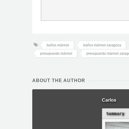
baños mármol
baños mármol zaragoza
presupuesto mármol
presupuesto mármol zarag
ABOUT THE AUTHOR
Carlos
Summary