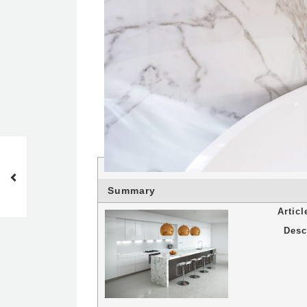
Mármoles en lavabos
Summary
Artic
Desc