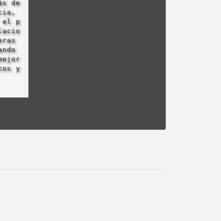
ás de
cia,
 el p
lacio
eras
ando
mejor
tos y