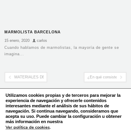
MARMOLISTA BARCELONA
15 enero, 2020
carlos
Cuando hablamos de marmolistas, la mayoría de gente se
imagina...
MATERIALES DE ALTA CALIDAD
¿En qué consiste el ofici
Utilizamos cookies propias y de terceros para mejorar la
experiencia de navegación y ofrecerle contenidos
interesantes mediante el análisis de sus hábitos de
navegación. Si continua navegando, consideramos que
Política de Cookies
acepta su uso. Puede cambiar la configuración u obtener
Aviso Legal – Política de Privacidad
más información en nuestra
Ver política de cookies
.