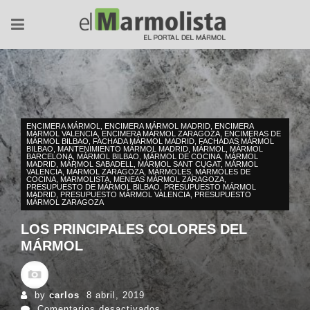
ENCIMERA MÁRMOL
,
ENCIMERA MÁRMOL MADRID
,
ENCIMERA
MÁRMOL VALENCIA
,
ENCIMERA MÁRMOL ZARAGOZA
,
ENCIMERAS DE
MÁRMOL BILBAO
,
FACHADA MÁRMOL MADRID
,
FACHADAS MÁRMOL
BILBAO
,
MANTENIMIENTO MÁRMOL MADRID
,
MÁRMOL
,
MÁRMOL
BARCELONA
,
MÁRMOL BILBAO
,
MÁRMOL DE COCINA
,
MÁRMOL
MADRID
,
MÁRMOL SABADELL
,
MÁRMOL SANT CUGAT
,
MÁRMOL
VALENCIA
,
MÁRMOL ZARAGOZA
,
MÁRMOLES
,
MÁRMOLES DE
COCINA
,
MARMOLISTA
,
MENEAS MÁRMOL ZARAGOZA
,
PRESUPUESTO DE MÁRMOL BILBAO
,
PRESUPUESTO MÁRMOL
MADRID
,
PRESUPUESTO MÁRMOL VALENCIA
,
PRESUPUESTO
MÁRMOL ZARAGOZA
LOS PRINCIPALES COLORES DEL
MÁRMOL
by
carlos
8 abril, 2019
en
Comentarios desactivados