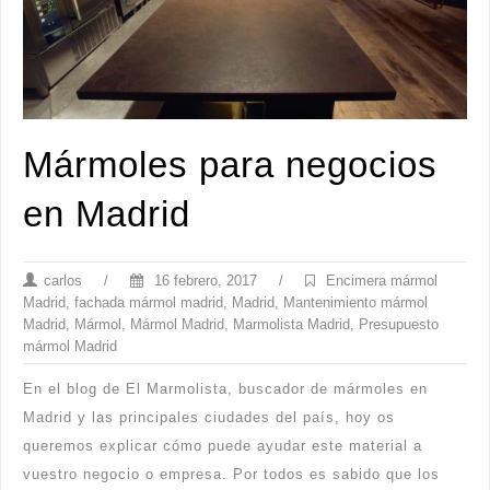
Mármoles para negocios
en Madrid
carlos
/
16 febrero, 2017
/
Encimera mármol
Madrid
,
fachada mármol madrid
,
Madrid
,
Mantenimiento mármol
Madrid
,
Mármol
,
Mármol Madrid
,
Marmolista Madrid
,
Presupuesto
mármol Madrid
En el blog de El Marmolista, buscador de mármoles en
Madrid y las principales ciudades del país, hoy os
queremos explicar cómo puede ayudar este material a
vuestro negocio o empresa. Por todos es sabido que los