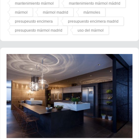
mantenimiento mármol
mantenimiento mármol mádrid
mármol
mármol madrid
mármoles
presupeusto encimera
presupuesto encimera madrid
presupuesto mármol madrid
uso del mármol