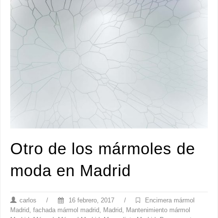
Otro de los mármoles de
moda en Madrid
carlos
/
16 febrero, 2017
/
Encimera mármol
Madrid
,
fachada mármol madrid
,
Madrid
,
Mantenimiento mármol