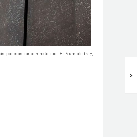
déis poneros en contacto con El Marmolista y,
Mármoles en exteriores en
Zaragoza