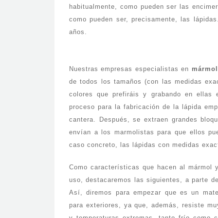
habitualmente, como pueden ser las encimera
como pueden ser, precisamente, las lápidas
años.
Nuestras empresas especialistas en
mármol
de todos los tamaños (con las medidas exac
colores que prefiráis y grabando en ellas
proceso para la fabricación de la lápida em
cantera. Después, se extraen grandes bloqu
envían a los marmolistas para que ellos pue
caso concreto, las lápidas con medidas exac
Como características que hacen al mármol y 
uso, destacaremos las siguientes, a parte d
Así, diremos para empezar que es un mater
para exteriores, ya que, además, resiste mu
y temperaturas extremas, tanto frío como 