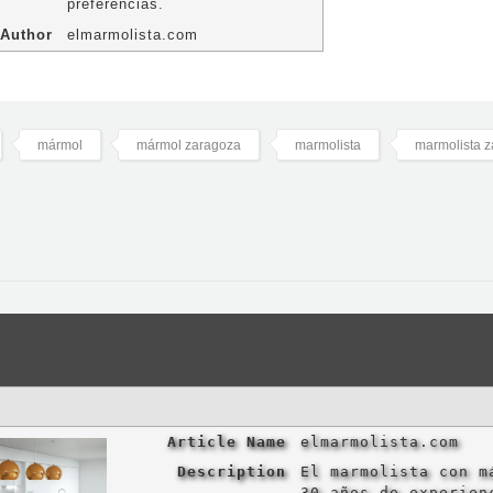
preferencias.
Author
elmarmolista.com
mármol
mármol zaragoza
marmolista
marmolista 
Article Name
elmarmolista.com
Description
El marmolista con m
30 años de experien