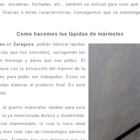
s, escaleras, fachadas, etc., también se utilizan para usos que
. Gracias a estas características, conseguimos que se mantenga
Como hacemos las lápidas de mármoles
es
en
Zaragoza
, podrán fabricar lápidas
tas que nos solicitéis), escogiendo los
 el mensaje y datos que nos pidáis. El
pieza con la extracción del mármol de la
es para poder ser trabajados. Estos se
dan elaborar el producto final. En este
tas.
al granito materiales ideales para este
e la ya mencionada dureza y durabilidad.
ial impermeable, lo cual lo hace ideal
y bien todo tipo de climatología adversa
calor. También hay que destacar que se