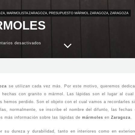
OZA
,
MARMOLISTA ZARAGOZA
,
PRESUPUESTO MÁRMOL ZARAGOZA
,
ZARAGOZA
RMOLES
en
tarios desactivados
Lápidas
de
mármoles
oza
se utilizan cada vez más. Por este motivo, queremos dedica
 hechas con granito o mármol. Las lápidas son el lugar al cua
es hemos perdido. Son el objeto con el cual vamos a recordarles 
llas, normalmente, se inscribe el nombre del difunto, las fechas 
mos más información sobre las lápidas de
mármoles
en
Zaragoza
.
 su dureza y durabilidad, tanto en interiores como en exterio