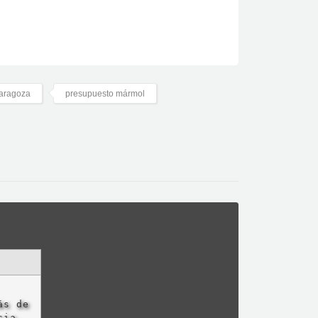
zaragoza
presupuesto mármol
ás de
cia,