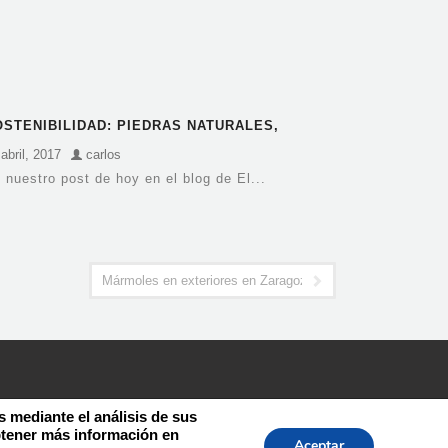
OSTENIBILIDAD: PIEDRAS NATURALES,
ÁRMOLES Y GRANITOS
abril, 2017
carlos
 nuestro post de hoy en el blog de El...
Mármoles en exteriores en Zaragoza
s mediante el análisis de sus
btener más información en
Aceptar