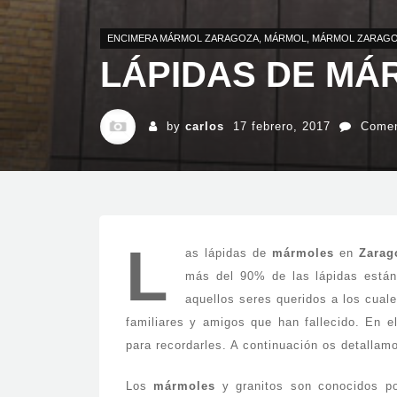
ENCIMERA MÁRMOL ZARAGOZA
,
MÁRMOL
,
MÁRMOL ZARAG
LÁPIDAS DE MÁ
by
carlos
17 febrero, 2017
Comen
L
as lápidas de
mármoles
en
Zarag
más del 90% de las lápidas están
aquellos seres queridos a los cual
familiares y amigos que han fallecido. En e
para recordarles. A continuación os detalla
Los
mármoles
y granitos son conocidos por