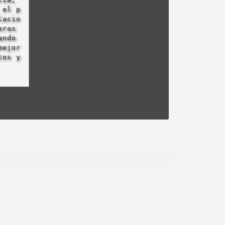
 el p
lacio
eras
ando
mejor
tos y