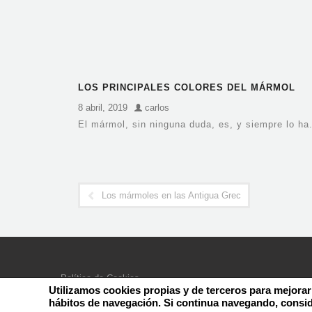
LOS PRINCIPALES COLORES DEL MÁRMOL
8 abril, 2019
carlos
El mármol, sin ninguna duda, es, y siempre lo ha.
Los mármoles en las Antigua Grecia
Política de Cookies
Utilizamos cookies propias y de terceros para mejorar
Aviso Legal – Política de Privacidad
hábitos de navegación. Si continua navegando, consi