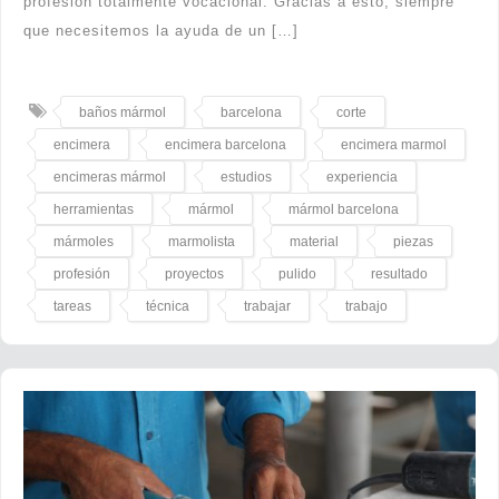
profesión totalmente vocacional. Gracias a esto, siempre
que necesitemos la ayuda de un […]
baños mármol
barcelona
corte
encimera
encimera barcelona
encimera marmol
encimeras mármol
estudios
experiencia
herramientas
mármol
mármol barcelona
mármoles
marmolista
material
piezas
profesión
proyectos
pulido
resultado
tareas
técnica
trabajar
trabajo