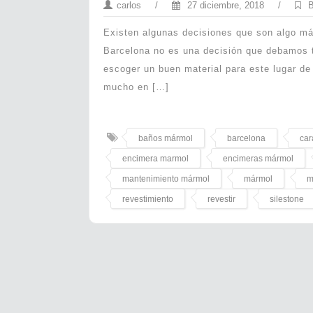
carlos
/
27 diciembre, 2018
/
B
Existen algunas decisiones que son algo más
Barcelona no es una decisión que debamos t
escoger un buen material para este lugar de
mucho en […]
baños mármol
barcelona
car
encimera marmol
encimeras mármol
mantenimiento mármol
mármol
m
revestimiento
revestir
silestone