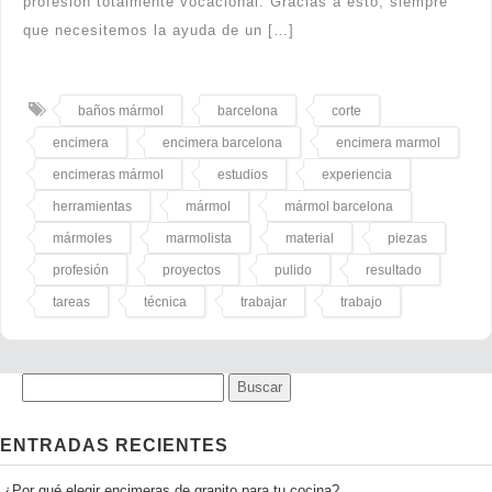
profesión totalmente vocacional. Gracias a esto, siempre
que necesitemos la ayuda de un […]
baños mármol
barcelona
corte
encimera
encimera barcelona
encimera marmol
encimeras mármol
estudios
experiencia
herramientas
mármol
mármol barcelona
mármoles
marmolista
material
piezas
profesión
proyectos
pulido
resultado
tareas
técnica
trabajar
trabajo
ENTRADAS RECIENTES
¿Por qué elegir encimeras de granito para tu cocina?