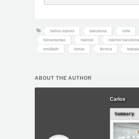
baños mármol
barcelona
corte
herramientas
mármol
mármol barcelon
resultado
tareas
técnica
trabaja
ABOUT THE AUTHOR
Carlos
Summary