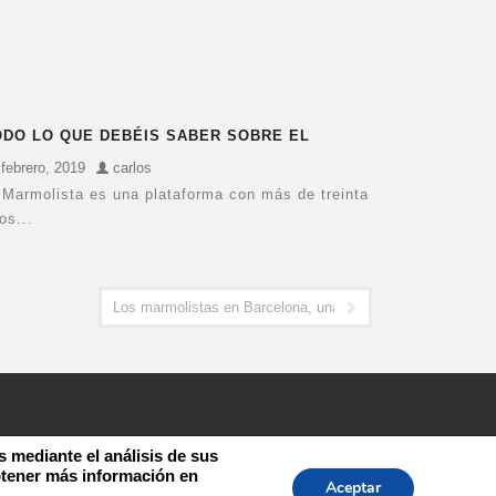
ODO LO QUE DEBÉIS SABER SOBRE EL
EKTON EN BARCELONA
 febrero, 2019
carlos
 Marmolista es una plataforma con más de treinta
os...
Los marmolistas en Barcelona, una gran profesión
s mediante el análisis de sus
btener más información en
Aceptar