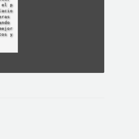
 el p
lacio
eras
ando
mejor
tos y