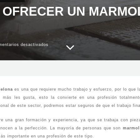
 OFRECER UN MARMOL
en
entarios desactivados
¿Qué
me
puede
ofrecer
un
marmolista
en
Barcelona?
celona
es una que requiere mucho trabajo y esfuerzo, por lo que 
 más les gusta, esto la convierte en una profesión totalment
onal de este sector, podremos estar seguros de que el trabajo fin
ere una gran formación y experiencia, ya que se trabaja con pi
conocen a la perfección. La mayoría de personas que son
marmoli
ás importante en una profesión de este tipo.