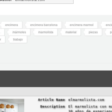
encimera
encimera barcelona
encimera marmol
enc
a
mármoles
marmolista
material
piezas
p
r
trabajo
Article Name
elmarmolista.com
Description
El marmolista con m
30 años de experien