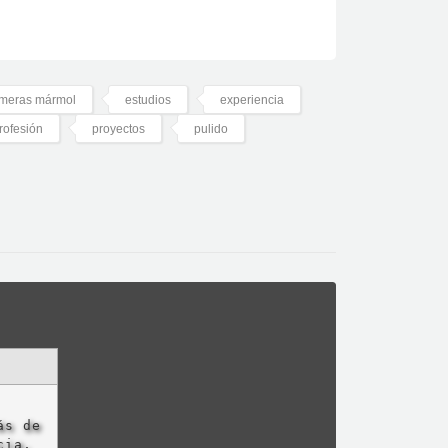
imeras mármol
estudios
experiencia
rofesión
proyectos
pulido
ás de
cia,