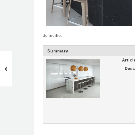
domicilio.
Summary
Dekton en Barcelona, el
Artic
material del presente y el
Desc
futuro