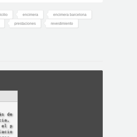
cilio
encimera
encimera barcelona
prestaciones
revestimiento
ás de
cia,
 el p
lacio