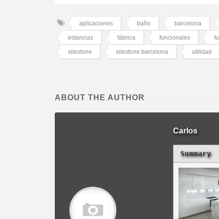
aplicaciones
baño
barcelona
estancias
fábrica
funcionales
f
silestone
silestone barcelona
utilidad
ABOUT THE AUTHOR
Carlos
Summary