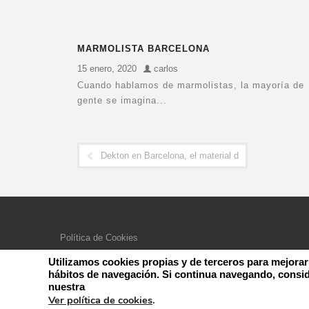
MARMOLISTA BARCELONA
15 enero, 2020
carlos
Cuando hablamos de marmolistas, la mayoría de
gente se imagina...
Dekton en Barcelona, el material del presente y el f
Política de Cookies
Aviso Legal – Política de Privacidad
Utilizamos cookies propias y de terceros para mejorar
hábitos de navegación. Si continua navegando, consi
nuestra
Ver política de cookies
.