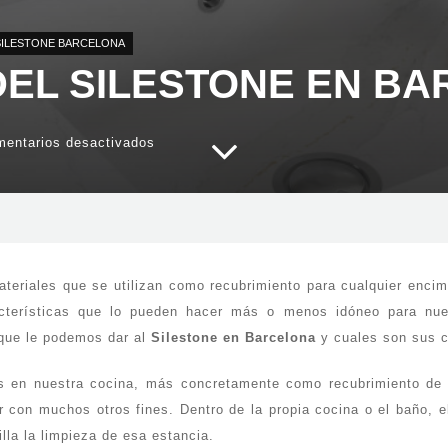
SILESTONE BARCELONA
DEL SILESTONE EN B
en
entarios desactivados
Aplicaciones
del
Silestone
en
Barcelona
ateriales que se utilizan como recubrimiento para cualquier encim
cterísticas que lo pueden hacer más o menos idóneo para nues
que le podemos dar al
Silestone en Barcelona
y cuales son sus ca
s en nuestra cocina, más concretamente como recubrimiento de 
r con muchos otros fines. Dentro de la propia cocina o el baño, 
la la limpieza de esa estancia.