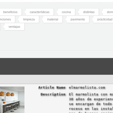
beneficios
características
cocina
distintas
domi
unciones
limpieza
material
pavimento
prácticidad
ventajas
Article Name
elmarmolista.com
Description
El marmolista con m
30 años de experien
se encargan de todo
roceso en las insta