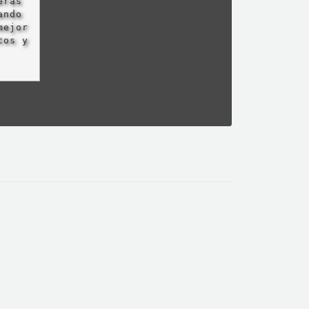
eras
ando
mejor
tos y