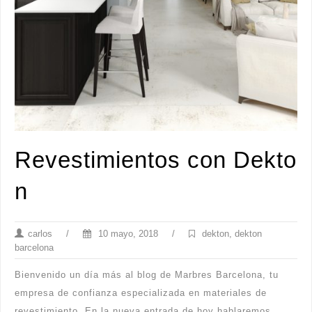
Revestimientos con Dekto
n
carlos
/
10 mayo, 2018
/
dekton
,
dekton
barcelona
Bienvenido un día más al blog de Marbres Barcelona, tu
empresa de confianza especializada en materiales de
revestimiento. En la nueva entrada de hoy hablaremos