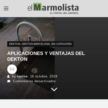
DEKTON
,
DEKTON BARCELONA
,
SIN CATEGORÍA
APLICACIONES Y VENTAJAS DEL
DEKTON
by
carlos
16 octubre, 2019
en
Comentarios desactivados
Aplicaciones
y
ventajas
del
Dekton