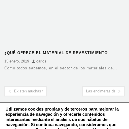
¿QUÉ OFRECE EL MATERIAL DE REVESTIMIENTO
DEKTON?
15 enero, 2019
carlos
Como todos sabemos, en el sector de los materiales de...
Existen muchas técnicas que utilizan los marmolistas
Las encimeras de cocina
Utilizamos cookies propias y de terceros para mejorar la
experiencia de navegación y ofrecerle contenidos
interesantes mediante el análisis de sus hábitos de
navegación. Si continua navegando, consideramos que
Política de Cookies