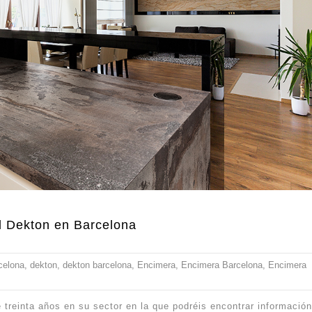
l Dekton en Barcelona
celona
,
dekton
,
dekton barcelona
,
Encimera
,
Encimera Barcelona
,
Encimera
treinta años en su sector en la que podréis encontrar información