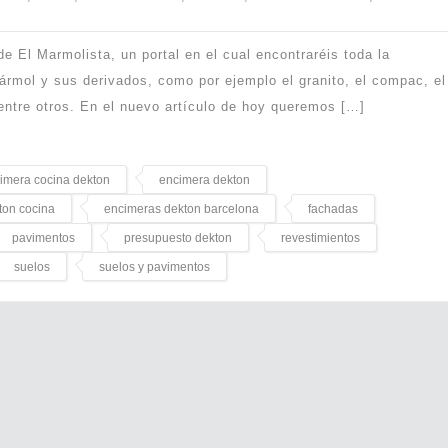
e El Marmolista, un portal en el cual encontraréis toda la
ármol y sus derivados, como por ejemplo el granito, el compac, el
, entre otros. En el nuevo artículo de hoy queremos […]
imera cocina dekton
encimera dekton
ton cocina
encimeras dekton barcelona
fachadas
pavimentos
presupuesto dekton
revestimientos
suelos
suelos y pavimentos