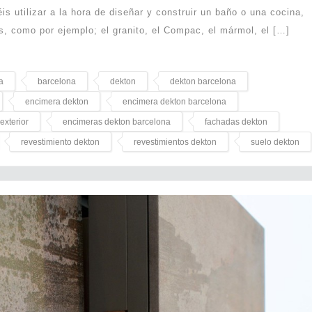
is utilizar a la hora de diseñar y construir un baño o una cocina,
s, como por ejemplo; el granito, el Compac, el mármol, el […]
a
barcelona
dekton
dekton barcelona
encimera dekton
encimera dekton barcelona
exterior
encimeras dekton barcelona
fachadas dekton
revestimiento dekton
revestimientos dekton
suelo dekton