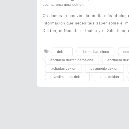
cocina
,
encimera dekton
Os damos la bienvenida un día más al blog d
información que necesitáis saber sobre el m
Dekton, el Neolith, el Inalco y el Silestone
dekton
dekton barcelona
enc
encimera dekton barcelona
encimera dek
fachadas dekton
pavimento dekton
revestimientos dekton
suelo dekton