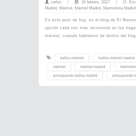
carlos
/
16 febrero, 2017
/
Enc
Madrid
,
Mármol
,
Mármol Madrid
,
Marmolista Madrid
En este post de hoy, en el blog de El Marm
opción cada vez más recurrente en los hoga
mármol, cuando hablamos de dentro del hoga
baños mármol
baños mármol madrid
mármol
mármol madrid
mármoles
presupuesto baños madrid
presupuesto 