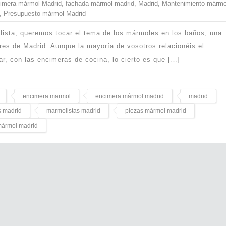
imera mármol Madrid
,
fachada mármol madrid
,
Madrid
,
Mantenimiento mármo
,
Presupuesto mármol Madrid
olista, queremos tocar el tema de los mármoles en los baños, una
res de Madrid. Aunque la mayoría de vosotros relacionéis el
r, con las encimeras de cocina, lo cierto es que […]
encimera marmol
encimera mármol madrid
madrid
 madrid
marmolistas madrid
piezas mármol madrid
mármol madrid