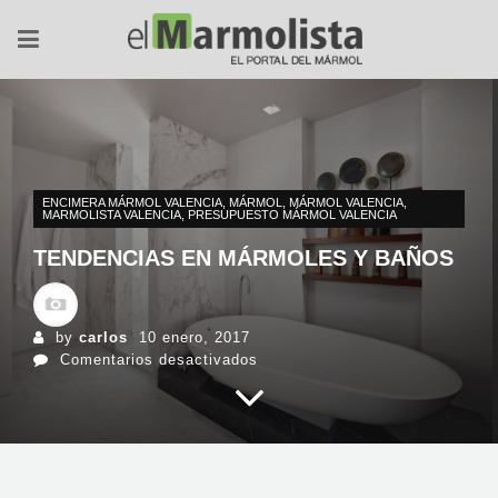
ENCIMERA MÁRMOL VALENCIA
,
MÁRMOL
,
MÁRMOL VALENCIA
,
MARMOLISTA VALENCIA
,
PRESUPUESTO MÁRMOL VALENCIA
TENDENCIAS EN MÁRMOLES Y BAÑOS
by
carlos
10 enero, 2017
en
Comentarios desactivados
Tendencias
en
mármoles
y
baños