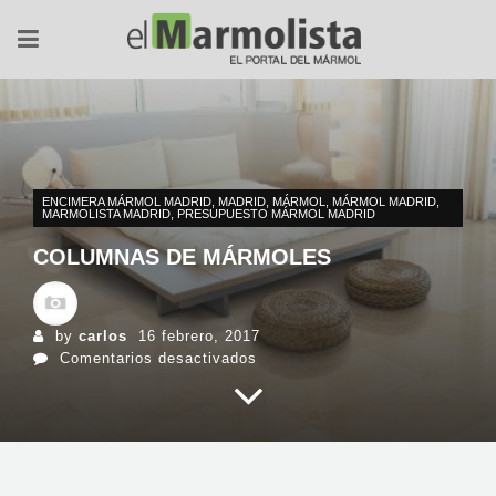
ENCIMERA MÁRMOL MADRID
,
MADRID
,
MÁRMOL
,
MÁRMOL MADRID
,
MARMOLISTA MADRID
,
PRESUPUESTO MÁRMOL MADRID
COLUMNAS DE MÁRMOLES
by
carlos
16 febrero, 2017
en
Comentarios desactivados
Columnas
de
mármoles