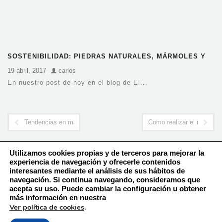
SOSTENIBILIDAD: PIEDRAS NATURALES, MÁRMOLES Y
GRANITOS
19 abril, 2017
carlos
En nuestro post de hoy en el blog de El...
Tendencias en mármoles y baños
Como realizar el manteni
Utilizamos cookies propias y de terceros para mejorar la
experiencia de navegación y ofrecerle contenidos
interesantes mediante el análisis de sus hábitos de
navegación. Si continua navegando, consideramos que
Política de Cookies
acepta su uso. Puede cambiar la configuración u obtener
Aviso Legal – Política de Privacidad
más información en nuestra
Ver política de cookies
.