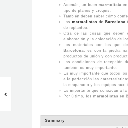
Además, un buen
marmolista
e
tipo de planos y croquis.
También deben saber cómo confecc
Los
marmolistas
de
Barcelona
t
de replanteo.
Otra de las cosas que deben d
elaboración y la colocación de l
Los materiales con los que d
Barcelona,
es con la piedra na
productos de unión y con product
Las condiciones de recepción d
también es muy importante.
Es muy importante que todos lo
a la perfección las característica
la maquinaria y los equipos auxil
Los complementos ideales
para la encimera de vuestra
Es importante que conozcan a la 
cocina en Barcelona
Por último, los
marmolistas
en
B
Summary