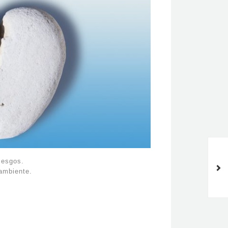
Adapta la encimera de mármol
al estilo de tu vivienda de
iesgos.
Barcelona
ambiente.