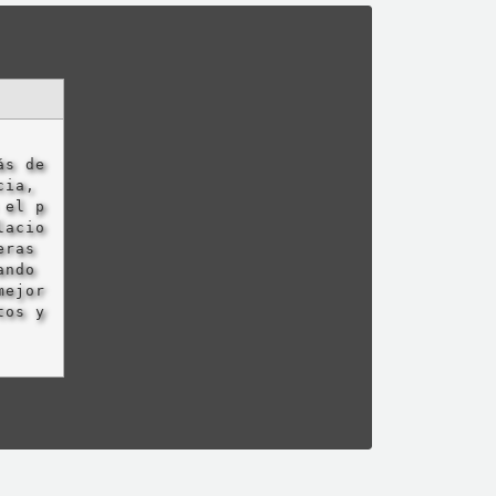
ás de
cia,
 el p
lacio
eras
ando
mejor
tos y