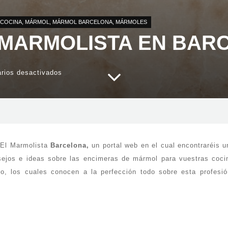
 COCINA
,
MÁRMOL
,
MÁRMOL BARCELONA
,
MÁRMOLES
 MARMOLISTA EN BAR
en
rios desactivados
Función
de
un
marmolista
en
Barcelona
 El Marmolista
Barcelona,
un portal web en el cual encontraréis u
ejos e ideas sobre las encimeras de mármol para vuestras coc
, los cuales conocen a la perfección todo sobre esta profesió