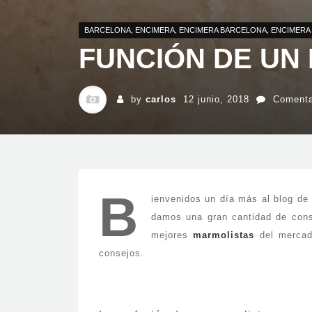
BARCELONA
,
ENCIMERA
,
ENCIMERA BARCELONA
,
ENCIMERA
FUNCIÓN DE UN
by
carlos
12 junio, 2018
Comenta
B
ienvenidos un día más al blog de
damos una gran cantidad de cons
mejores
marmolistas
del mercado
consejos.