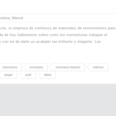
celona
,
Mármol
sta, tu empresa de confianza de materiales de revestimiento para
ada de hoy hablaremos sobre como los marmolistas trabajan el
n con tal de darle un acabado tan brillante y elegante. Los
barcelona
encimera
encimera marmol
mármol
pegar
pulir
tallar