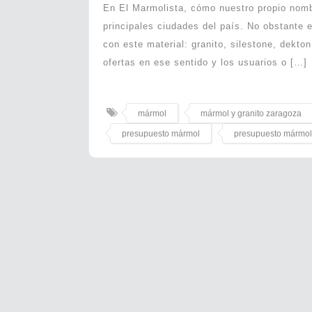
En El Marmolista, cómo nuestro propio nomb
principales ciudades del país. No obstante 
con este material: granito, silestone, dekto
ofertas en ese sentido y los usuarios o […]
mármol
mármol y granito zaragoza
presupuesto mármol
presupuesto mármol