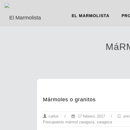
EL MARMOLISTA
PR
MáR
Mármoles o granitos
carlos
/
17 febrero, 2017
/
enc
Presupuesto mármol zaragoza
,
zaragoza