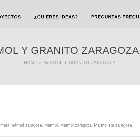
OYECTOS
¿QUIERES IDEAS?
PREGUNTAS FREQU
MOL Y GRANITO ZARAGOZ
HOME
>
MáRMOL Y GRANITO ZARAGOZA
imera mármol zaragoza
,
Mármol
,
Mármol zaragoza
,
Marmolista zaragoza
,