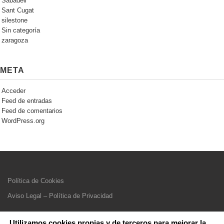
Sabadell
Sant Cugat
silestone
Sin categoría
zaragoza
META
Acceder
Feed de entradas
Feed de comentarios
WordPress.org
Política de Cookies
Aviso Legal – Política de Privacidad
Utilizamos cookies propias y de terceros para mejorar la