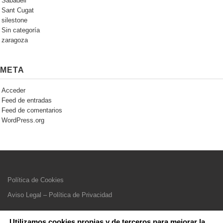
Sabadell
Sant Cugat
silestone
Sin categoría
zaragoza
META
Acceder
Feed de entradas
Feed de comentarios
WordPress.org
Política de Cookies
Aviso Legal – Política de Privacidad
Utilizamos cookies propias y de terceros para mejorar la