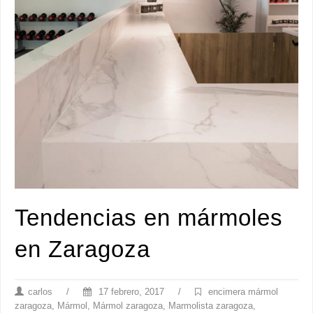
Tendencias en mármoles
en Zaragoza
carlos
/
17 febrero, 2017
/
encimera mármol
zaragoza
,
Mármol
,
Mármol zaragoza
,
Marmolista zaragoza
,