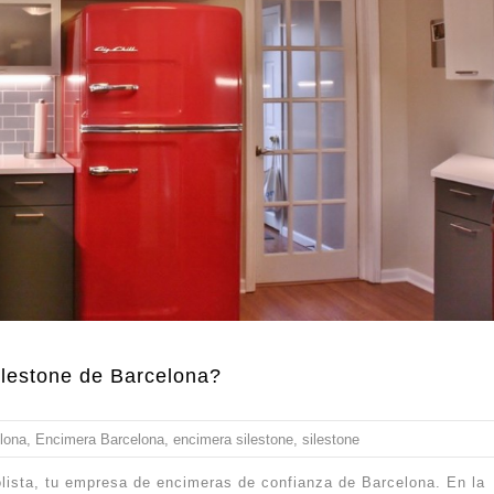
ilestone de Barcelona?
lona
,
Encimera Barcelona
,
encimera silestone
,
silestone
lista, tu empresa de encimeras de confianza de Barcelona. En la