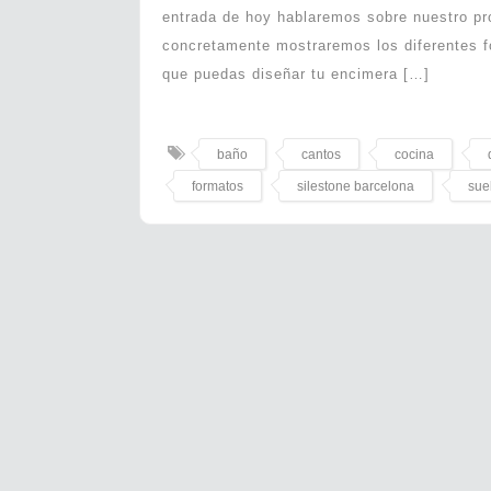
entrada de hoy hablaremos sobre nuestro p
concretamente mostraremos los diferentes f
que puedas diseñar tu encimera […]
baño
cantos
cocina
formatos
silestone barcelona
sue