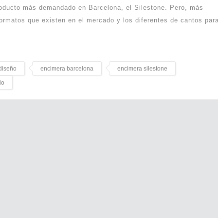
roducto más demandado en Barcelona, el Silestone. Pero, más
ormatos que existen en el mercado y los diferentes de cantos par
diseño
encimera barcelona
encimera silestone
lo