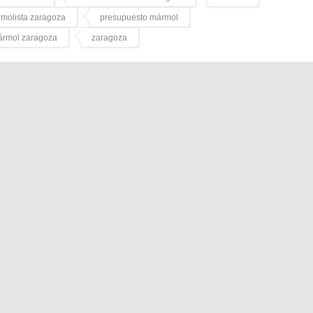
molista zaragoza
presupuesto mármol
mármol zaragoza
zaragoza