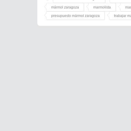
mármol zaragoza
marmolista
mar
presupuesto mármol zaragoza
trabajar 