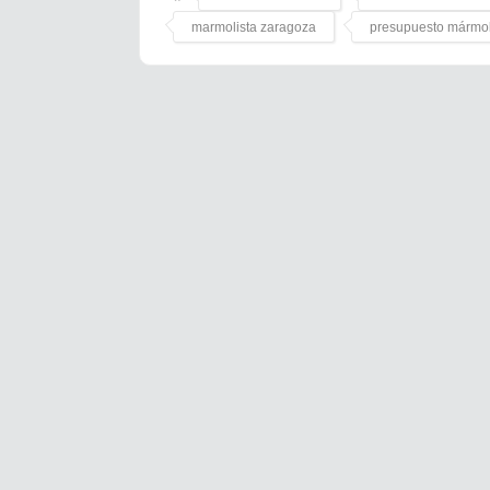
marmolista zaragoza
presupuesto mármo