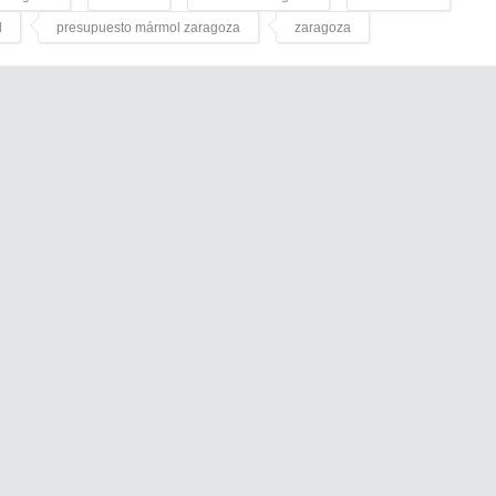
l
presupuesto mármol zaragoza
zaragoza