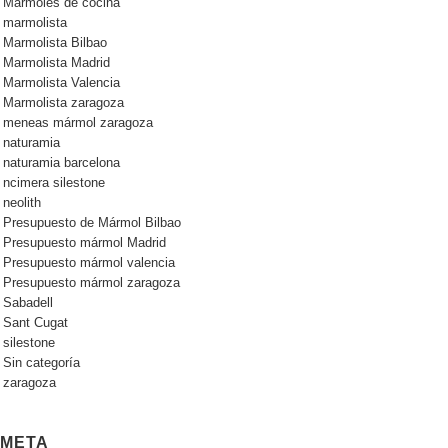
Mármoles de cocina
marmolista
Marmolista Bilbao
Marmolista Madrid
Marmolista Valencia
Marmolista zaragoza
meneas mármol zaragoza
naturamia
naturamia barcelona
ncimera silestone
neolith
Presupuesto de Mármol Bilbao
Presupuesto mármol Madrid
Presupuesto mármol valencia
Presupuesto mármol zaragoza
Sabadell
Sant Cugat
silestone
Sin categoría
zaragoza
META