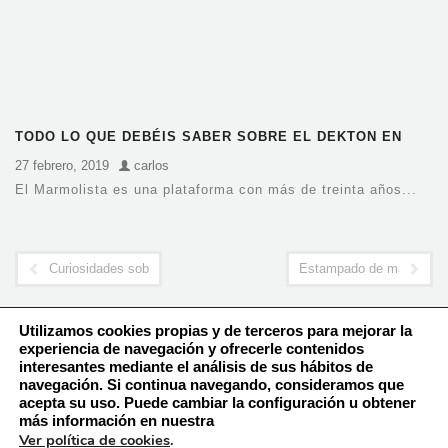
TODO LO QUE DEBÉIS SABER SOBRE EL DEKTON EN
BARCELONA
27 febrero, 2019
carlos
El Marmolista es una plataforma con más de treinta años...
Curiosidades sobre el mármol
Estampado de mármol: l
Utilizamos cookies propias y de terceros para mejorar la
experiencia de navegación y ofrecerle contenidos
interesantes mediante el análisis de sus hábitos de
navegación. Si continua navegando, consideramos que
Política de Cookies
acepta su uso. Puede cambiar la configuración u obtener
Aviso Legal – Política de Privacidad
más información en nuestra
Ver política de cookies
.