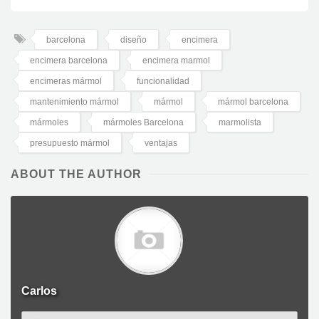
barcelona
diseño
encimera
encimera barcelona
encimera marmol
encimeras mármol
funcionalidad
mantenimiento mármol
mármol
mármol barcelona
mármoles
mármoles Barcelona
marmolista
presupuesto mármol
ventajas
ABOUT THE AUTHOR
Carlos