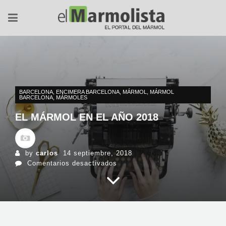
BARCELONA
,
ENCIMERA BARCELONA
,
MÁRMOL
,
MÁRMOL
BARCELONA
,
MÁRMOLES
EL MÁRMOL EN EL AÑO 2018
by
carlos
14 septiembre, 2018
en
Comentarios desactivados
El
mármol
en
el
año
2018