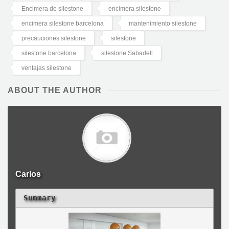
Encimera de silestone
encimera silestone
encimera silestone barcelona
mantenimiento silestone
precauciones silestone
silestone
silestone barcelona
silestone Sabadell
ventajas silestone
ABOUT THE AUTHOR
Carlos
Summary