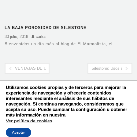
LA BAJA POROSIDAD DE SILESTONE
30 julio, 2018
carlos
Bienvenidos un día más al blog de El Marmolista, el...
VENTAJAS DE UNA ENCIMERA SILESTONE PARA COCINA
Silestone: Usos e historia
Utilizamos cookies propias y de terceros para mejorar la
experiencia de navegación y ofrecerle contenidos
interesantes mediante el análisis de sus hábitos de
navegación. Si continua navegando, consideramos que
Política de Cookies
acepta su uso. Puede cambiar la configuración u obtener
Aviso Legal – Política de Privacidad
más información en nuestra
Ver política de cookies
.
Aceptar