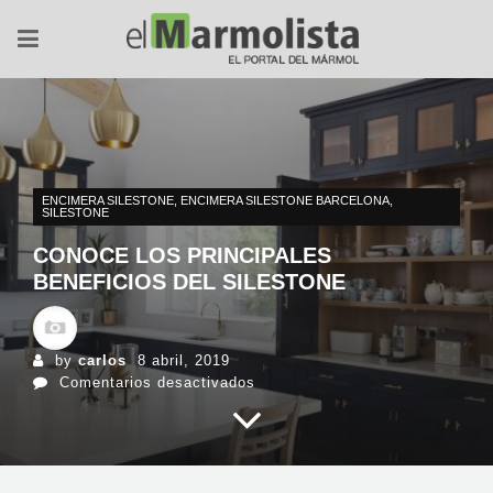
ENCIMERA SILESTONE
,
ENCIMERA SILESTONE BARCELONA
,
SILESTONE
CONOCE LOS PRINCIPALES
BENEFICIOS DEL SILESTONE
by
carlos
8 abril, 2019
en
Comentarios desactivados
Conoce
los
principales
beneficios
del
Silestone