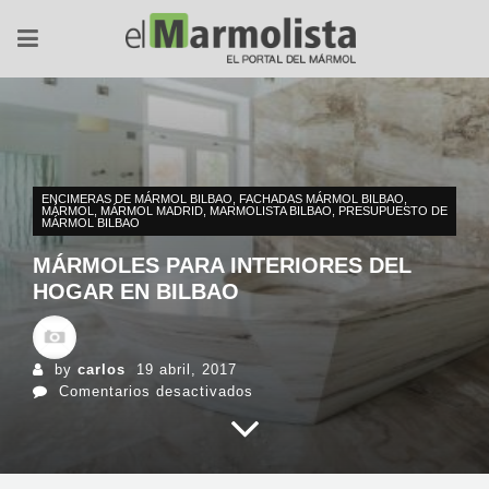
ENCIMERAS DE MÁRMOL BILBAO
,
FACHADAS MÁRMOL BILBAO
,
MÁRMOL
,
MÁRMOL MADRID
,
MARMOLISTA BILBAO
,
PRESUPUESTO DE
MÁRMOL BILBAO
MÁRMOLES PARA INTERIORES DEL
HOGAR EN BILBAO
by
carlos
19 abril, 2017
en
Comentarios desactivados
Mármoles
para
interiores
del
hogar
en