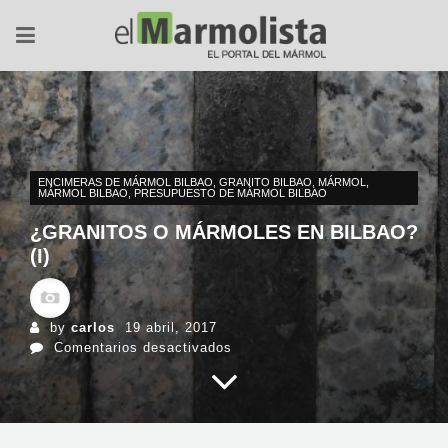
ENCIMERAS DE MÁRMOL BILBAO
,
GRANITO BILBAO
,
MÁRMOL
,
MÁRMOL BILBAO
,
PRESUPUESTO DE MÁRMOL BILBAO
¿GRANITOS O MÁRMOLES EN BILBAO?
(I)
by
carlos
19 abril, 2017
en
Comentarios desactivados
¿Granitos
o
mármoles
en
Bilbao?
(I)