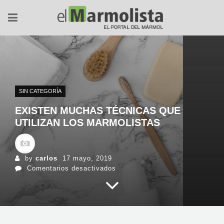
SIN CATEGORÍA
EXISTEN MUCHAS TÉCNICAS QUE
UTILIZAN LOS MARMOLISTAS
by
carlos
17 mayo, 2019
en
Comentarios desactivados
Existen
muchas
técnicas
que
utilizan
los
marmolistas