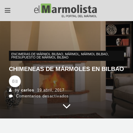
ENCIMERAS DE MÁRMOL BILBAO
,
MÁRMOL
,
MÁRMOL BILBAO
,
PRESUPUESTO DE MÁRMOL BILBAO
CHIMENEAS DE MÁRMOLES EN BILBAO
by
carlos
19 abril, 2017
en
Comentarios desactivados
Chimeneas
de
mármoles
en
Bilbao