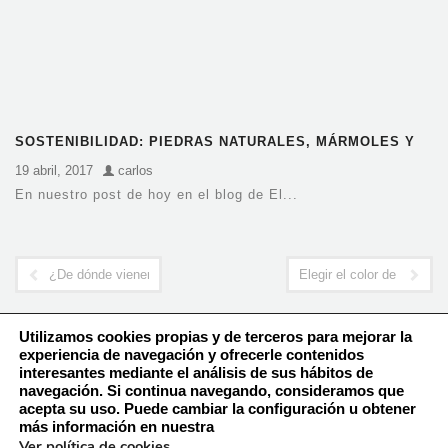
SOSTENIBILIDAD: PIEDRAS NATURALES, MÁRMOLES Y
GRANITOS
19 abril, 2017
carlos
En nuestro post de hoy en el blog de El...
¿De dónde vienen los mármoles que tenemos en Valencia?
Elegir el color de la enc
Utilizamos cookies propias y de terceros para mejorar la
experiencia de navegación y ofrecerle contenidos
interesantes mediante el análisis de sus hábitos de
navegación. Si continua navegando, consideramos que
Política de Cookies
acepta su uso. Puede cambiar la configuración u obtener
Aviso Legal – Política de Privacidad
más información en nuestra
Ver política de cookies
.