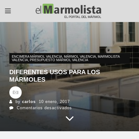
ENCIMERA MÁRMOL VALENCIA
,
MÁRMOL VALENCIA
,
MARMOLISTA
VALENCIA
,
PRESUPUESTO MÁRMOL VALENCIA
DIFERENTES USOS PARA LOS
MÁRMOLES
by
carlos
10 enero, 2017
en
Comentarios desactivados
Diferentes
usos
para
los
mármoles