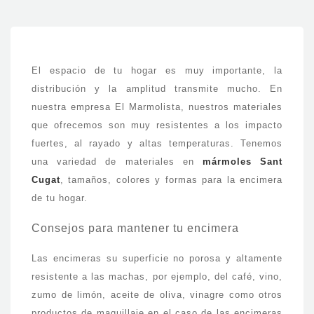
mármoles
Sant
Cugat
El espacio de tu hogar es muy importante, la
distribución y la amplitud transmite mucho. En
nuestra empresa El Marmolista, nuestros materiales
que ofrecemos son muy resistentes a los impacto
fuertes, al rayado y altas temperaturas. Tenemos
una variedad de materiales en
mármoles Sant
Cugat
, tamaños, colores y formas para la encimera
de tu hogar.
Consejos para mantener tu encimera
Las encimeras su superficie no porosa y altamente
resistente a las machas, por ejemplo, del café, vino,
zumo de limón, aceite de oliva, vinagre como otros
productos de maquillaje en el caso de las encimeras