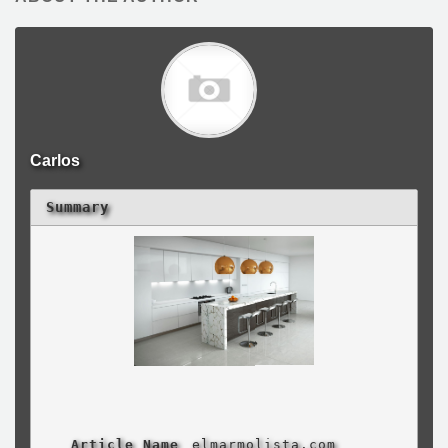
Carlos
Summary
Article Name
elmarmolista.com