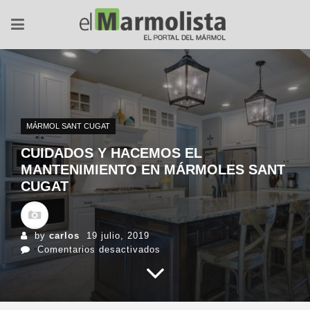
MÁRMOL SANT CUGAT
CUIDADOS Y HACEMOS EL
MANTENIMIENTO EN MÁRMOLES SANT
CUGAT
by
carlos
19 julio, 2019
en
Comentarios desactivados
Cuidados
y
hacemos
el
mantenimiento
en