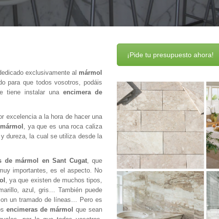
¡Pide tu presupuesto ahora!
 dedicado exclusivamente al
mármol
o para que todos vosotros, podáis
ue tiene instalar una
encimera de
or excelencia a la hora de hacer una
mármol
, ya que es una roca caliza
 dureza, la cual se utiliza desde la
s
de mármol en Sant Cugat
, que
muy importantes, es el aspecto. No
ol
, ya que existen de muchos tipos,
marillo, azul, gris… También puede
 con un tramado de líneas… Pero es
dos
encimeras de mármol
que sean