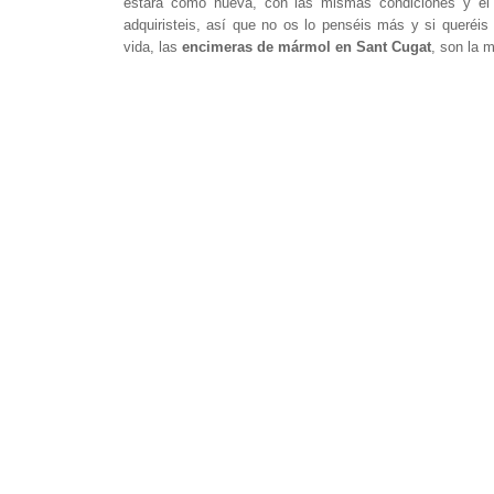
estará como nueva, con las mismas condiciones y el
adquiristeis, así que no os lo penséis más y si queréi
vida, las
encimeras de mármol en Sant Cugat
, son la m