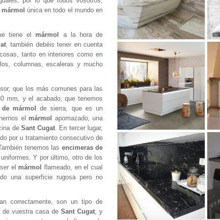
uales, por lo que todos vosotros,
e mármol
única en todo el mundo en
ue tiene el
mármol
a la hora de
at
, también debéis tener en cuenta
 cosas, tanto en interiores como en
elos, columnas, escaleras y mucho
sor, que los más comunes para las
 mm, y el acabado, que tenemos
 de mármol
de sierra, que es un
enernos el
mármol
apomazado, una
ocina de
Sant
Cugat
. En tercer lugar,
do por u tratamiento consecutivo de
. También tenemos las
encimeras de
niformes. Y por último, otro de los
 ser el
mármol
flameado, en el cual
ado una superficie rugosa pero no
dan correctamente, son un tipo de
a de vuestra casa de
Sant Cugat
, y