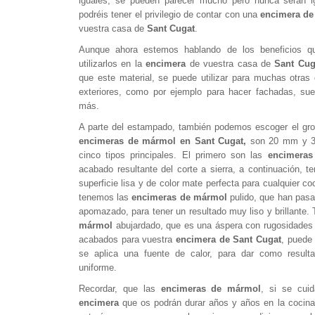
iguales, se pueden parecer mucho pero nunca serán ig
podréis tener el privilegio de contar con una
encimera d
vuestra casa de
Sant Cugat
.
Aunque ahora estemos hablando de los beneficios q
utilizarlos en la
encimera
de vuestra casa de
Sant Cug
que este material, se puede utilizar para muchas otras
exteriores, como por ejemplo para hacer fachadas, su
más.
A parte del estampado, también podemos escoger el gro
encimeras de mármol en Sant Cugat,
son 20 mm y 30
cinco tipos principales. El primero son las
encimeras
acabado resultante del corte a sierra, a continuación, t
superficie lisa y de color mate perfecta para cualquier c
tenemos las
encimeras de mármol
pulido, que han pasa
apomazado, para tener un resultado muy liso y brillante
mármol
abujardado, que es una áspera con rugosidades u
acabados para vuestra
encimera de
Sant
Cugat
, puede
se aplica una fuente de calor, para dar como result
uniforme.
Recordar, que las
encimeras de mármol
, si se cui
encimera
que os podrán durar años y años en la cocin