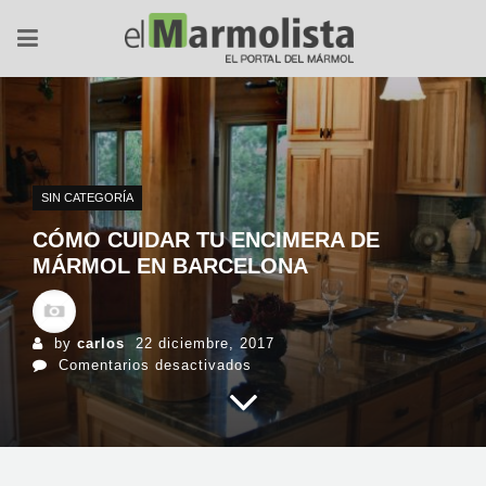
SIN CATEGORÍA
CÓMO CUIDAR TU ENCIMERA DE
MÁRMOL EN BARCELONA
by
carlos
22 diciembre, 2017
en
Comentarios desactivados
Cómo
cuidar
tu
encimera
de
mármol
en
Barcelona