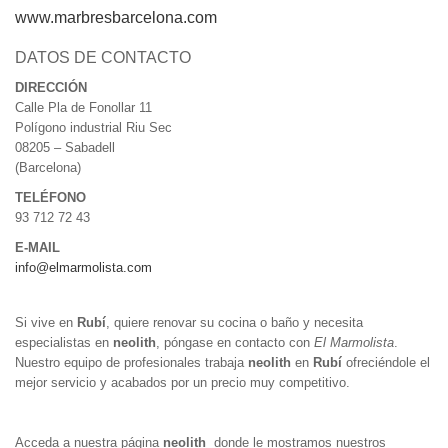
www.marbresbarcelona.com
DATOS DE CONTACTO
DIRECCIÓN
Calle Pla de Fonollar 11
Polígono industrial Riu Sec
08205 – Sabadell
(Barcelona)
TELÉFONO
93 712 72 43
E-MAIL
info@elmarmolista.com
Si vive en
Rubí
, quiere renovar su cocina o baño y necesita
especialistas en
neolith
, póngase en contacto con
El Marmolista
.
Nuestro equipo de profesionales trabaja
neolith
en
Rubí
ofreciéndole el
mejor servicio y acabados por un precio muy competitivo.
Acceda a nuestra página
neolith
donde le mostramos nuestros