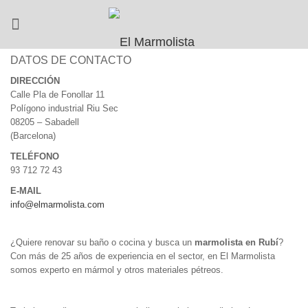
MARMOLISTAS RUBÍ
www.marbresbarcelona.com
DATOS DE CONTACTO
DIRECCIÓN
Calle Pla de Fonollar 11
Polígono industrial Riu Sec
08205 – Sabadell
(Barcelona)
TELÉFONO
93 712 72 43
E-MAIL
info@elmarmolista.com
¿Quiere renovar su baño o cocina y busca un
marmolista en Rubí
?
Con más de 25 años de experiencia en el sector, en El Marmolista
somos experto en mármol y otros materiales pétreos.