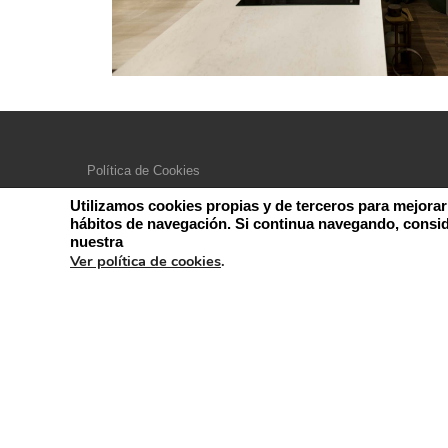
Política de Cookies
Aviso Legal – Política de Privacidad
Utilizamos cookies propias y de terceros para mejorar
hábitos de navegación. Si continua navegando, consi
nuestra
Ver política de cookies
.