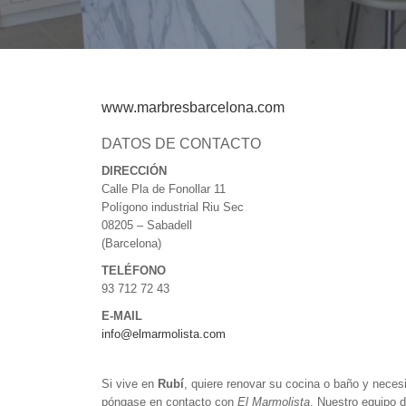
www.marbresbarcelona.com
DATOS DE CONTACTO
DIRECCIÓN
Calle Pla de Fonollar 11
Polígono industrial Riu Sec
08205 – Sabadell
(Barcelona)
TELÉFONO
93 712 72 43
E-MAIL
info@elmarmolista.com
Si vive en
Rubí
, quiere renovar su cocina o baño y neces
póngase en contacto con
El Marmolista
. Nuestro equipo d