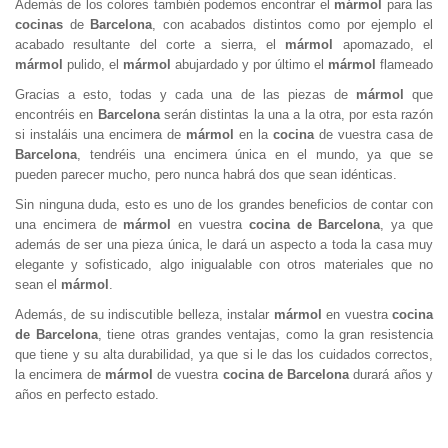
Además de los colores también podemos encontrar el
mármol
para las
cocinas
de
Barcelona
, con acabados distintos como por ejemplo el
acabado resultante del corte a sierra, el
mármol
apomazado, el
mármol
pulido, el
mármol
abujardado y por último el
mármol
flameado
Gracias a esto, todas y cada una de las piezas de
mármol
que
encontréis en
Barcelona
serán distintas la una a la otra, por esta razón
si instaláis una encimera de
mármol
en la
cocina
de vuestra casa de
Barcelona
, tendréis una encimera única en el mundo, ya que se
pueden parecer mucho, pero nunca habrá dos que sean idénticas.
Sin ninguna duda, esto es uno de los grandes beneficios de contar con
una encimera de
mármol
en vuestra
cocina de Barcelona
, ya que
además de ser una pieza única, le dará un aspecto a toda la casa muy
elegante y sofisticado, algo inigualable con otros materiales que no
sean el
mármol
.
Además, de su indiscutible belleza, instalar
mármol
en vuestra
cocina
de Barcelona
, tiene otras grandes ventajas, como la gran resistencia
que tiene y su alta durabilidad, ya que si le das los cuidados correctos,
la encimera de
mármol
de vuestra
cocina de Barcelona
durará años y
años en perfecto estado.